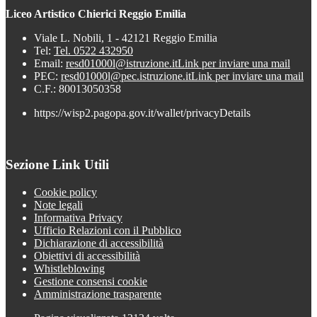
Liceo Artistico Chierici Reggio Emilia
Viale L. Nobili, 1 - 42121 Reggio Emilia
Tel:
Tel. 0522 432950
Email:
resd01000l@istruzione.it
Link per inviare una mail
PEC:
resd01000l@pec.istruzione.it
Link per inviare una mail
C.F.: 80013050358
https://wisp2.pagopa.gov.it/wallet/privacyDetails
Sezione Link Utili
Cookie policy
Note legali
Informativa Privacy
Ufficio Relazioni con il Pubblico
Dichiarazione di accessibilità
Obiettivi di accessibilità
Whistleblowing
Gestione consensi cookie
Amministrazione trasparente