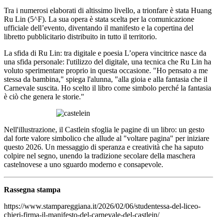
Tra i numerosi elaborati di altissimo livello, a trionfare è stata Huang
Ru Lin (5^F). La sua opera è stata scelta per la comunicazione
ufficiale dell’evento, diventando il manifesto e la copertina del
libretto pubblicitario distribuito in tutto il territorio.
La sfida di Ru Lin: tra digitale e poesia L’opera vincitrice nasce da
una sfida personale: l'utilizzo del digitale, una tecnica che Ru Lin ha
voluto sperimentare proprio in questa occasione.
"Ho pensato a me
stessa da bambina,"
spiega l'alunna,
"alla gioia e alla fantasia che il
Carnevale suscita. Ho scelto il libro come simbolo perché la fantasia
è ciò che genera le storie."
Nell'illustrazione, il Castlein sfoglia le pagine di un libro: un gesto
dal forte valore simbolico che allude al "voltare pagina" per iniziare
questo 2026. Un messaggio di speranza e creatività che ha saputo
colpire nel segno, unendo la tradizione secolare della maschera
castelnovese a uno sguardo moderno e consapevole.
Rassegna stampa
https://www.stampareggiana.it/2026/02/06/studentessa-del-liceo-
chieri-firma-il-manifesto-del-carnevale-del-castlein/