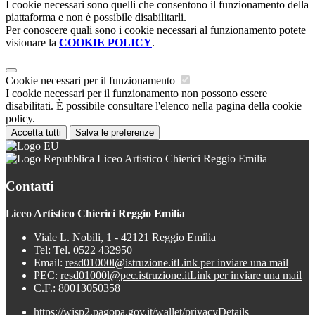
I cookie necessari sono quelli che consentono il funzionamento della
piattaforma e non è possibile disabilitarli.
Per conoscere quali sono i cookie necessari al funzionamento potete
visionare la
COOKIE POLICY
.
Cookie necessari per il funzionamento
I cookie necessari per il funzionamento non possono essere
disabilitati. È possibile consultare l'elenco nella pagina della cookie
policy.
Accetta tutti
Salva le preferenze
Liceo Artistico Chierici Reggio Emilia
Contatti
Liceo Artistico Chierici Reggio Emilia
Viale L. Nobili, 1 - 42121 Reggio Emilia
Tel:
Tel. 0522 432950
Email:
resd01000l@istruzione.it
Link per inviare una mail
PEC:
resd01000l@pec.istruzione.it
Link per inviare una mail
C.F.: 80013050358
https://wisp2.pagopa.gov.it/wallet/privacyDetails