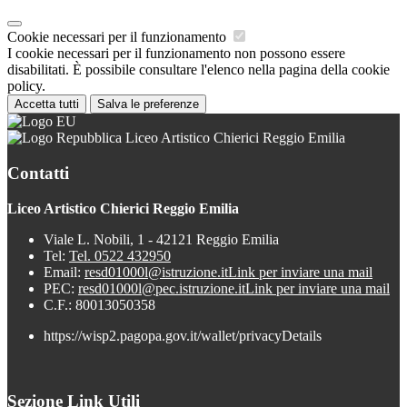
Cookie necessari per il funzionamento
I cookie necessari per il funzionamento non possono essere
disabilitati. È possibile consultare l'elenco nella pagina della cookie
policy.
Accetta tutti
Salva le preferenze
Liceo Artistico Chierici Reggio Emilia
Contatti
Liceo Artistico Chierici Reggio Emilia
Viale L. Nobili, 1 - 42121 Reggio Emilia
Tel:
Tel. 0522 432950
Email:
resd01000l@istruzione.it
Link per inviare una mail
PEC:
resd01000l@pec.istruzione.it
Link per inviare una mail
C.F.: 80013050358
https://wisp2.pagopa.gov.it/wallet/privacyDetails
Sezione Link Utili