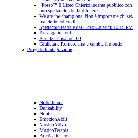
“Posso?" Il Liceo Chierici incanta pubblico con
uno spettacolo che fa riflettere
We are the champions. Non è importante chi sei,
ma ciò in cui credi
Spettacolo teatrale del Liceo Chierici: 10:15 PM
Paesaggi teatrali
Porcile - Pasolini 100
Giulietta e Romeo, ama e cambia il mondo
Progetti di integrazione
Notti di luce
Danzability
Nuoto
EmozionAbili
MusicoAttiva
MusicoTerapia
Atletica insieme