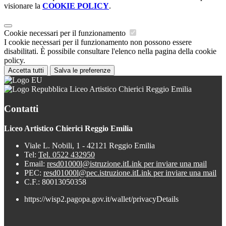
visionare la
COOKIE POLICY
.
Cookie necessari per il funzionamento
I cookie necessari per il funzionamento non possono essere
disabilitati. È possibile consultare l'elenco nella pagina della cookie
policy.
Accetta tutti
Salva le preferenze
Liceo Artistico Chierici Reggio Emilia
Contatti
Liceo Artistico Chierici Reggio Emilia
Viale L. Nobili, 1 - 42121 Reggio Emilia
Tel:
Tel. 0522 432950
Email:
resd01000l@istruzione.it
Link per inviare una mail
PEC:
resd01000l@pec.istruzione.it
Link per inviare una mail
C.F.: 80013050358
https://wisp2.pagopa.gov.it/wallet/privacyDetails