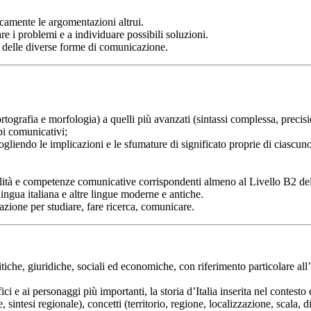
ticamente le argomentazioni altrui.
re i problemi e a individuare possibili soluzioni.
ti delle diverse forme di comunicazione.
(ortografia e morfologia) a quelli più avanzati (sintassi complessa, precisi
pi comunicativi;
liendo le implicazioni e le sfumature di significato proprie di ciascuno d
odalità e competenze comunicative corrispondenti almeno al Livello B2
 lingua italiana e altre lingue moderne e antiche.
azione per studiare, fare ricerca, comunicare.
itiche, giuridiche, sociali ed economiche, con riferimento particolare all’
 e ai personaggi più importanti, la storia d’Italia inserita nel contesto e
sintesi regionale), concetti (territorio, regione, localizzazione, scala, d