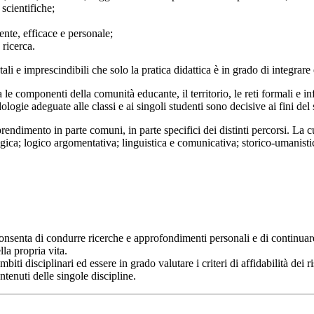
 scientifiche;
nente, efficace e personale;
 ricerca.
ali e imprescindibili che solo la pratica didattica è in grado di integrare
ra le componenti della comunità educante, il territorio, le reti formali e i
ologie adeguate alle classi e ai singoli studenti sono decisive ai fini de
apprendimento in parte comuni, in parte specifici dei distinti percorsi. L
ica; logico argomentativa; linguistica e comunicativa; storico-umanistic
nsenta di condurre ricerche e approfondimenti personali e di continuare
lla propria vita.
iti disciplinari ed essere in grado valutare i criteri di affidabilità dei ris
ntenuti delle singole discipline.