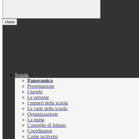
close
Scuola
Panoramica
Presentazione
I luoghi
Le persone
I numeri della scuola
Le carte della scuola
Organizzazione
La storia
Consiglio di Istituto
Coordinatori
Come iscriversi