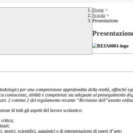
Home
>
Scuola
>
Presentazione
Presentazion
metodologici per una comprensione approfondita della realtà, affinché eg
sisca conoscenze, abilità e competenze sia adeguate al proseguimento degl
. (art. 2 comma 2 del regolamento recante “Revisione dell‟assetto ordin
ione di tutti gli aspetti del lavoro scolastico:
critica;
inari;
ci, storici, scientifici, saggistici e di interpretazione di opere d‟arte;