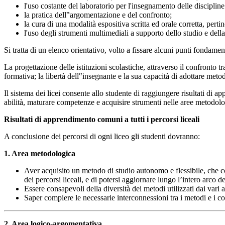
l'uso costante del laboratorio per l'insegnamento delle discipline
la pratica dell‟argomentazione e del confronto;
la cura di una modalità espositiva scritta ed orale corretta, perti
l'uso degli strumenti multimediali a supporto dello studio e della
Si tratta di un elenco orientativo, volto a fissare alcuni punti fondament
La progettazione delle istituzioni scolastiche, attraverso il confronto t
formativa; la libertà dell‟insegnante e la sua capacità di adottare metod
Il sistema dei licei consente allo studente di raggiungere risultati di 
abilità, maturare competenze e acquisire strumenti nelle aree metodolog
Risultati di apprendimento comuni a tutti i percorsi liceali
A conclusione dei percorsi di ogni liceo gli studenti dovranno:
1. Area metodologica
Aver acquisito un metodo di studio autonomo e flessibile, che co
dei percorsi liceali, e di potersi aggiornare lungo l’intero arco de
Essere consapevoli della diversità dei metodi utilizzati dai vari amb
Saper compiere le necessarie interconnessioni tra i metodi e i co
2. Area logico-argomentativa