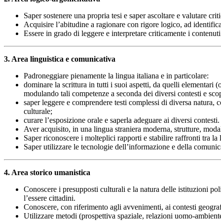
Saper sostenere una propria tesi e saper ascoltare e valutare cri
Acquisire l’abitudine a ragionare con rigore logico, ad identifica
Essere in grado di leggere e interpretare criticamente i contenu
3. Area linguistica e comunicativa
Padroneggiare pienamente la lingua italiana e in particolare:
dominare la scrittura in tutti i suoi aspetti, da quelli elementari 
modulando tali competenze a seconda dei diversi contesti e sco
saper leggere e comprendere testi complessi di diversa natura, cog
culturale;
curare l’esposizione orale e saperla adeguare ai diversi contesti.
Aver acquisito, in una lingua straniera moderna, strutture, m
Saper riconoscere i molteplici rapporti e stabilire raffronti tra la
Saper utilizzare le tecnologie dell’informazione e della comunic
4. Area storico umanistica
Conoscere i presupposti culturali e la natura delle istituzioni pol
l’essere cittadini.
Conoscere, con riferimento agli avvenimenti, ai contesti geografici
Utilizzare metodi (prospettiva spaziale, relazioni uomo-ambiente, 