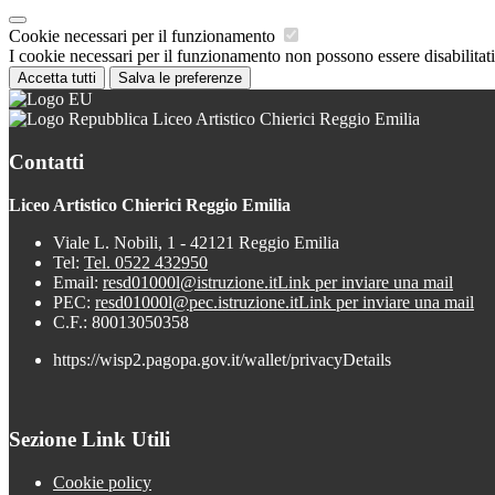
Cookie necessari per il funzionamento
I cookie necessari per il funzionamento non possono essere disabilitati.
Accetta tutti
Salva le preferenze
Liceo Artistico Chierici Reggio Emilia
Contatti
Liceo Artistico Chierici Reggio Emilia
Viale L. Nobili, 1 - 42121 Reggio Emilia
Tel:
Tel. 0522 432950
Email:
resd01000l@istruzione.it
Link per inviare una mail
PEC:
resd01000l@pec.istruzione.it
Link per inviare una mail
C.F.: 80013050358
https://wisp2.pagopa.gov.it/wallet/privacyDetails
Sezione Link Utili
Cookie policy