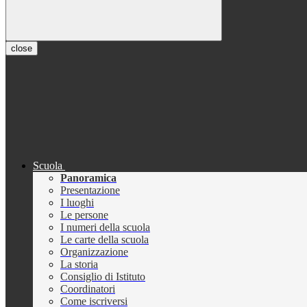
close
Scuola
Panoramica
Presentazione
I luoghi
Le persone
I numeri della scuola
Le carte della scuola
Organizzazione
La storia
Consiglio di Istituto
Coordinatori
Come iscriversi