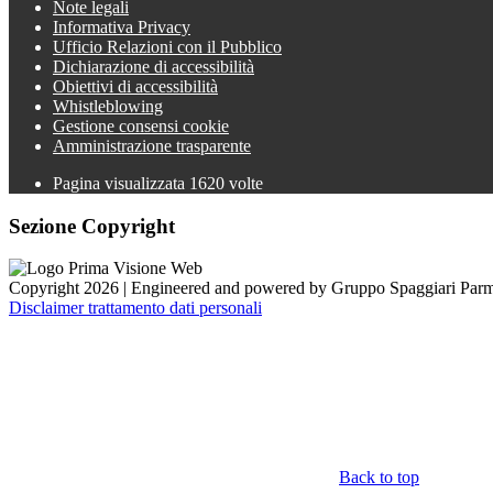
Note legali
Informativa Privacy
Ufficio Relazioni con il Pubblico
Dichiarazione di accessibilità
Obiettivi di accessibilità
Whistleblowing
Gestione consensi cookie
Amministrazione trasparente
Pagina visualizzata
1620
volte
Sezione Copyright
Copyright 2026 | Engineered and powered by Gruppo Spaggiari Parm
Disclaimer trattamento dati personali
Back to top