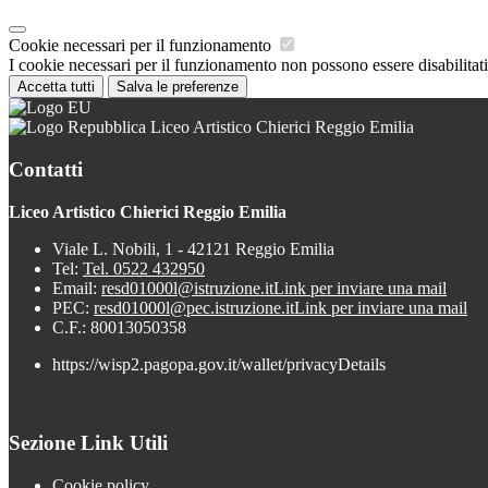
Cookie necessari per il funzionamento
I cookie necessari per il funzionamento non possono essere disabilitati.
Accetta tutti
Salva le preferenze
Liceo Artistico Chierici Reggio Emilia
Contatti
Liceo Artistico Chierici Reggio Emilia
Viale L. Nobili, 1 - 42121 Reggio Emilia
Tel:
Tel. 0522 432950
Email:
resd01000l@istruzione.it
Link per inviare una mail
PEC:
resd01000l@pec.istruzione.it
Link per inviare una mail
C.F.: 80013050358
https://wisp2.pagopa.gov.it/wallet/privacyDetails
Sezione Link Utili
Cookie policy