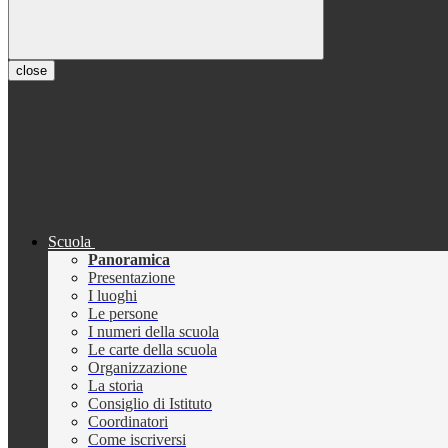
close
Scuola
Panoramica
Presentazione
I luoghi
Le persone
I numeri della scuola
Le carte della scuola
Organizzazione
La storia
Consiglio di Istituto
Coordinatori
Come iscriversi