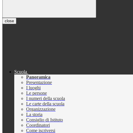
close
Scuola
Panoramica
Presentazione
I luoghi
Le persone
I numeri della scuola
Le carte della scuola
Organizzazione
La storia
Consiglio di Istituto
Coordinatori
Come iscriversi