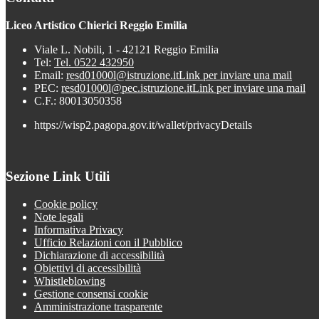
Liceo Artistico Chierici Reggio Emilia
Viale L. Nobili, 1 - 42121 Reggio Emilia
Tel:
Tel. 0522 432950
Email:
resd01000l@istruzione.it
Link per inviare una mail
PEC:
resd01000l@pec.istruzione.it
Link per inviare una mail
C.F.: 80013050358
https://wisp2.pagopa.gov.it/wallet/privacyDetails
Sezione Link Utili
Cookie policy
Note legali
Informativa Privacy
Ufficio Relazioni con il Pubblico
Dichiarazione di accessibilità
Obiettivi di accessibilità
Whistleblowing
Gestione consensi cookie
Amministrazione trasparente