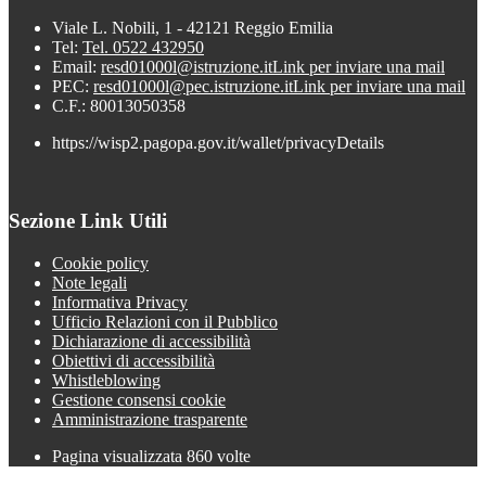
Viale L. Nobili, 1 - 42121 Reggio Emilia
Tel:
Tel. 0522 432950
Email:
resd01000l@istruzione.it
Link per inviare una mail
PEC:
resd01000l@pec.istruzione.it
Link per inviare una mail
C.F.: 80013050358
https://wisp2.pagopa.gov.it/wallet/privacyDetails
Sezione Link Utili
Cookie policy
Note legali
Informativa Privacy
Ufficio Relazioni con il Pubblico
Dichiarazione di accessibilità
Obiettivi di accessibilità
Whistleblowing
Gestione consensi cookie
Amministrazione trasparente
Pagina visualizzata
860
volte