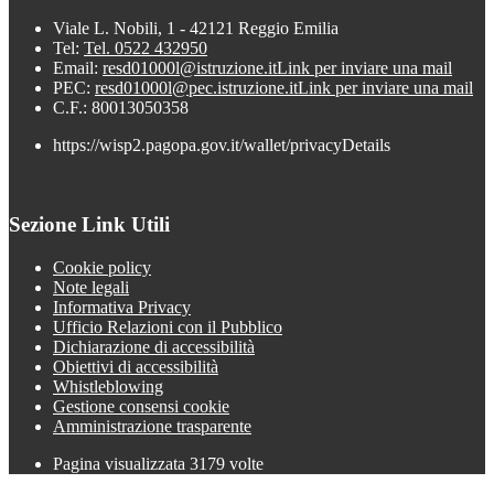
Viale L. Nobili, 1 - 42121 Reggio Emilia
Tel:
Tel. 0522 432950
Email:
resd01000l@istruzione.it
Link per inviare una mail
PEC:
resd01000l@pec.istruzione.it
Link per inviare una mail
C.F.: 80013050358
https://wisp2.pagopa.gov.it/wallet/privacyDetails
Sezione Link Utili
Cookie policy
Note legali
Informativa Privacy
Ufficio Relazioni con il Pubblico
Dichiarazione di accessibilità
Obiettivi di accessibilità
Whistleblowing
Gestione consensi cookie
Amministrazione trasparente
Pagina visualizzata
3179
volte