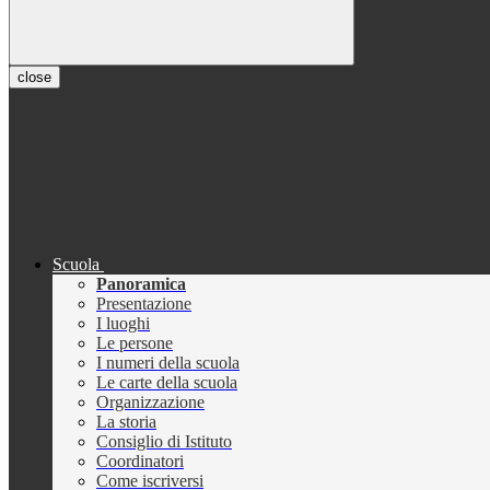
close
Scuola
Panoramica
Presentazione
I luoghi
Le persone
I numeri della scuola
Le carte della scuola
Organizzazione
La storia
Consiglio di Istituto
Coordinatori
Come iscriversi