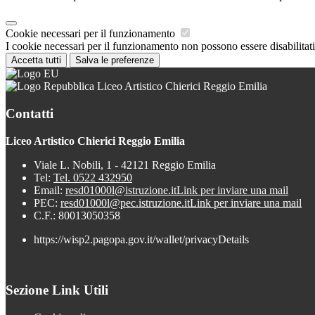
Cookie necessari per il funzionamento
I cookie necessari per il funzionamento non possono essere disabilitati.
Accetta tutti
Salva le preferenze
Liceo Artistico Chierici Reggio Emilia
Contatti
Liceo Artistico Chierici Reggio Emilia
Viale L. Nobili, 1 - 42121 Reggio Emilia
Tel:
Tel. 0522 432950
Email:
resd01000l@istruzione.it
Link per inviare una mail
PEC:
resd01000l@pec.istruzione.it
Link per inviare una mail
C.F.: 80013050358
https://wisp2.pagopa.gov.it/wallet/privacyDetails
Sezione Link Utili