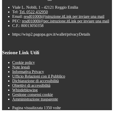
Viale L. Nobili, 1 - 42121 Reggio Emilia
Tel:
Tel. 0522 432950
Email:
resd01000l@istruzione.it
Link per inviare una mail
PEC:
resd01000l@pec.istruzione.it
Link per inviare una mail
C.F.: 80013050358
https://wisp2.pagopa.gov.it/wallet/privacyDetails
Sezione Link Utili
Cookie policy
Note legali
Informativa Privacy
Ufficio Relazioni con il Pubblico
Dichiarazione di accessibilità
Obiettivi di accessibilità
Whistleblowing
Gestione consensi cookie
Amministrazione trasparente
Pagina visualizzata
1350
volte