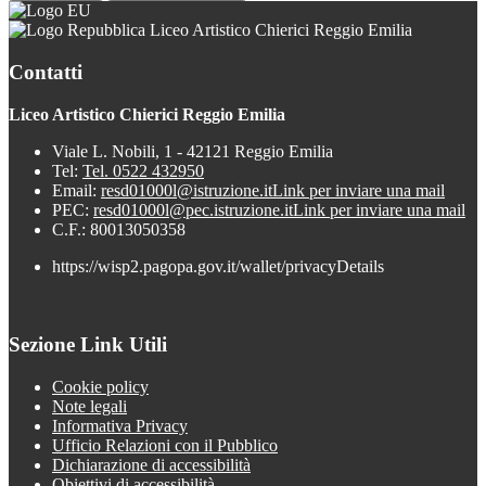
Liceo Artistico Chierici Reggio Emilia
Contatti
Liceo Artistico Chierici Reggio Emilia
Viale L. Nobili, 1 - 42121 Reggio Emilia
Tel:
Tel. 0522 432950
Email:
resd01000l@istruzione.it
Link per inviare una mail
PEC:
resd01000l@pec.istruzione.it
Link per inviare una mail
C.F.: 80013050358
https://wisp2.pagopa.gov.it/wallet/privacyDetails
Sezione Link Utili
Cookie policy
Note legali
Informativa Privacy
Ufficio Relazioni con il Pubblico
Dichiarazione di accessibilità
Obiettivi di accessibilità