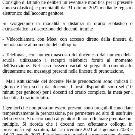
Consiglio di Istituto ne deliberi un’eventuale modifica per il presente
anno scolastico), e prenotabili dal 31 ottobre 2022 mediante registro
elettronico dall’account genitore.
Si svolgeranno in modalità a distanza in orario scolastico o
extrascolatico, a discrezione dei docenti, tramite
- Videochiamata con Meet, con accesso diretto dalla finestra di
prenotazione al momento del colloquio.
- Telefonata, con numero nascosto del docente o dal numero della
scuola, utilizzando i recapiti telefonici forniti al momento
dell’iscrizione. Nel caso fossero variati si prega di comunicarlo
direttamente nei messaggi presenti nella finestra di prenotazione.
- Mail istituzionale del docente Nelle prenotazioni sono indicati il
giorno e l’ora scelta dal docente. I posti disponibili sono sei (10
minuti per genitore) per i docenti ad orario completo, la metà per i
docenti ad orario ridotto.
I genitori che non possono essere presenti sono pregati di cancellare
tempestivamente la prenotazione, per permettere ad altri di usufruire
del servizio. Si raccomanda ai genitori di non effettuare prenotazioni
multiple. Si ricorda che i docenti non effettuano colloqui in
prossimità degli scrutini, dal 12 dicembre 2021 al 7 gennaio 2023 e
dal 27 maggio 2023. Per esigenze particolari o urgenze ogni docente