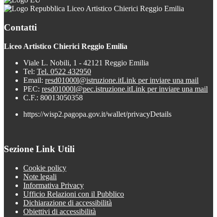
Liceo Artistico Chierici Reggio Emilia
Contatti
Liceo Artistico Chierici Reggio Emilia
Viale L. Nobili, 1 - 42121 Reggio Emilia
Tel:
Tel. 0522 432950
Email:
resd01000l@istruzione.it
Link per inviare una mail
PEC:
resd01000l@pec.istruzione.it
Link per inviare una mail
C.F.: 80013050358
https://wisp2.pagopa.gov.it/wallet/privacyDetails
Sezione Link Utili
Cookie policy
Note legali
Informativa Privacy
Ufficio Relazioni con il Pubblico
Dichiarazione di accessibilità
Obiettivi di accessibilità