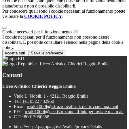
I cookie necessari sono quelli che consentono il funzionamento della
piattaforma e non è possibile disabilitarli.
Per conoscere quali sono i cookie necessari al funzionamento potete
visionare la
COOKIE POLICY
.
Cookie necessari per il funzionamento
I cookie necessari per il funzionamento non possono essere
disabilitati. È possibile consultare l'elenco nella pagina della cookie
policy.
Accetta tutti
Salva le preferenze
Liceo Artistico Chierici Reggio Emilia
Contatti
Liceo Artistico Chierici Reggio Emilia
Viale L. Nobili, 1 - 42121 Reggio Emilia
Tel:
Tel. 0522 432950
Email:
resd01000l@istruzione.it
Link per inviare una mail
PEC:
resd01000l@pec.istruzione.it
Link per inviare una mail
C.F.: 80013050358
https://wisp2.pagopa.gov.it/wallet/privacyDetails