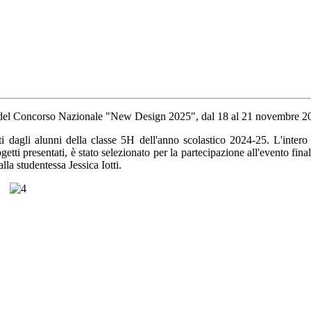
del
Concorso Nazionale "New Design 2025"
, dal 18 al 21 novembre 20
ti dagli alunni della classe
5H
dell'anno scolastico 2024-25. L'intero
etti presentati, è stato selezionato per la
partecipazione all'evento fina
dalla studentessa
Jessica Iotti
.