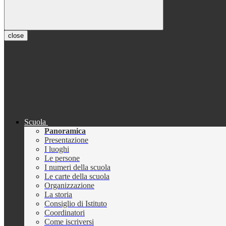
close
Scuola
Panoramica
Presentazione
I luoghi
Le persone
I numeri della scuola
Le carte della scuola
Organizzazione
La storia
Consiglio di Istituto
Coordinatori
Come iscriversi