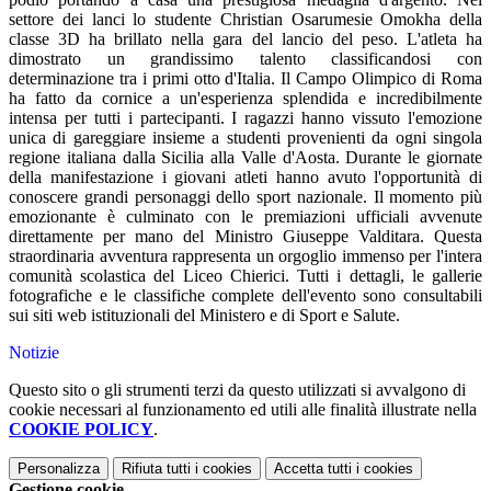
settore dei lanci lo studente Christian Osarumesie Omokha della
classe 3D ha brillato nella gara del lancio del peso. L'atleta ha
dimostrato un grandissimo talento classificandosi con
determinazione tra i primi otto d'Italia. Il Campo Olimpico di Roma
ha fatto da cornice a un'esperienza splendida e incredibilmente
intensa per tutti i partecipanti. I ragazzi hanno vissuto l'emozione
unica di gareggiare insieme a studenti provenienti da ogni singola
regione italiana dalla Sicilia alla Valle d'Aosta. Durante le giornate
della manifestazione i giovani atleti hanno avuto l'opportunità di
conoscere grandi personaggi dello sport nazionale. Il momento più
emozionante è culminato con le premiazioni ufficiali avvenute
direttamente per mano del Ministro Giuseppe Valditara. Questa
straordinaria avventura rappresenta un orgoglio immenso per l'intera
comunità scolastica del Liceo Chierici. Tutti i dettagli, le gallerie
fotografiche e le classifiche complete dell'evento sono consultabili
sui siti web istituzionali del Ministero e di Sport e Salute.
Notizie
Questo sito o gli strumenti terzi da questo utilizzati si avvalgono di
cookie necessari al funzionamento ed utili alle finalità illustrate nella
COOKIE POLICY
.
Personalizza
Rifiuta tutti
i cookies
Accetta tutti
i cookies
Gestione cookie