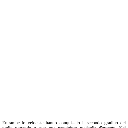
Entrambe le velociste hanno conquistato il secondo gradino del
podio portando a casa una prestigiosa medaglia d'argento. Nel