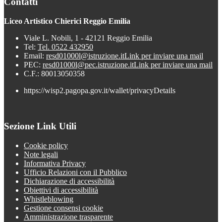
Contatti
Liceo Artistico Chierici Reggio Emilia
Viale L. Nobili, 1 - 42121 Reggio Emilia
Tel:
Tel. 0522 432950
Email:
resd01000l@istruzione.it
Link per inviare una mail
PEC:
resd01000l@pec.istruzione.it
Link per inviare una mail
C.F.: 80013050358
https://wisp2.pagopa.gov.it/wallet/privacyDetails
Sezione Link Utili
Cookie policy
Note legali
Informativa Privacy
Ufficio Relazioni con il Pubblico
Dichiarazione di accessibilità
Obiettivi di accessibilità
Whistleblowing
Gestione consensi cookie
Amministrazione trasparente