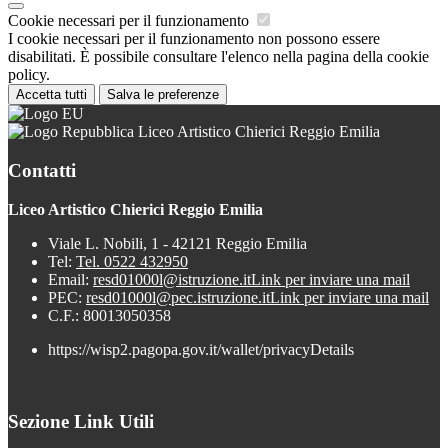
Cookie necessari per il funzionamento
I cookie necessari per il funzionamento non possono essere
disabilitati. È possibile consultare l'elenco nella pagina della cookie
policy.
Accetta tutti
Salva le preferenze
Liceo Artistico Chierici Reggio Emilia
Contatti
Liceo Artistico Chierici Reggio Emilia
Viale L. Nobili, 1 - 42121 Reggio Emilia
Tel:
Tel. 0522 432950
Email:
resd01000l@istruzione.it
Link per inviare una mail
PEC:
resd01000l@pec.istruzione.it
Link per inviare una mail
C.F.: 80013050358
https://wisp2.pagopa.gov.it/wallet/privacyDetails
Sezione Link Utili