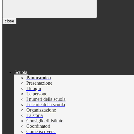
close
Scuola
Panoramica
Presentazione
I luoghi
Le persone
I numeri della scuola
Le carte della scuola
Organizzazione
La storia
Consiglio di Istituto
Coordinatori
Come iscriversi