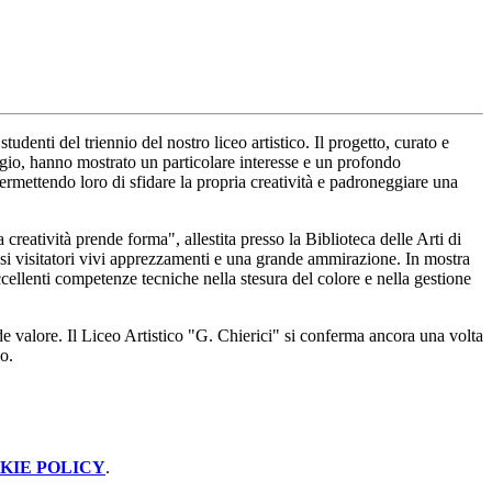
udenti del triennio del nostro liceo artistico. Il progetto, curato e
ggio, hanno mostrato un particolare interesse e un profondo
permettendo loro di sfidare la propria creatività e padroneggiare una
creatività prende forma", allestita presso la Biblioteca delle Arti di
rosi visitatori vivi apprezzamenti e una grande ammirazione. In mostra
eccellenti competenze tecniche nella stesura del colore e nella gestione
de valore. Il Liceo Artistico "G. Chierici" si conferma ancora una volta
io.
KIE POLICY
.