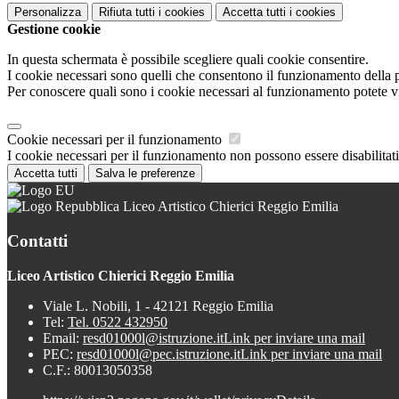
Personalizza
Rifiuta tutti
i cookies
Accetta tutti
i cookies
Gestione cookie
In questa schermata è possibile scegliere quali cookie consentire.
I cookie necessari sono quelli che consentono il funzionamento della pi
Per conoscere quali sono i cookie necessari al funzionamento potete v
Cookie necessari per il funzionamento
I cookie necessari per il funzionamento non possono essere disabilitati.
Accetta tutti
Salva le preferenze
Liceo Artistico Chierici Reggio Emilia
Contatti
Liceo Artistico Chierici Reggio Emilia
Viale L. Nobili, 1 - 42121 Reggio Emilia
Tel:
Tel. 0522 432950
Email:
resd01000l@istruzione.it
Link per inviare una mail
PEC:
resd01000l@pec.istruzione.it
Link per inviare una mail
C.F.: 80013050358