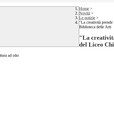
Home
>
Novità
>
Le notizie
>
"La creatività prende 
Biblioteca delle Arti
"La creativit
del Liceo Chi