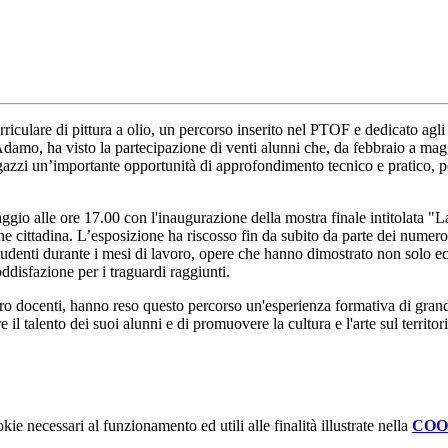
culare di pittura a olio, un percorso inserito nel PTOF e dedicato agli st
Adamo, ha visto la partecipazione di venti alunni che, da febbraio a ma
 ragazzi un’importante opportunità di approfondimento tecnico e pratico, 
ggio alle ore 17.00 con l'inaugurazione della mostra finale intitolata "La 
one cittadina. L’esposizione ha riscosso fin da subito da parte dei nume
li studenti durante i mesi di lavoro, opere che hanno dimostrato non solo 
disfazione per i traguardi raggiunti.
loro docenti, hanno reso questo percorso un'esperienza formativa di gran
 il talento dei suoi alunni e di promuovere la cultura e l'arte sul territor
kie necessari al funzionamento ed utili alle finalità illustrate nella
COO