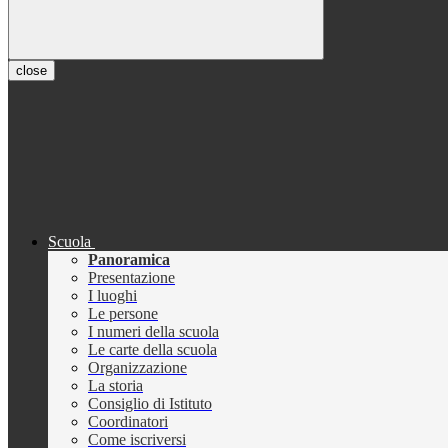
close
Scuola
Panoramica
Presentazione
I luoghi
Le persone
I numeri della scuola
Le carte della scuola
Organizzazione
La storia
Consiglio di Istituto
Coordinatori
Come iscriversi