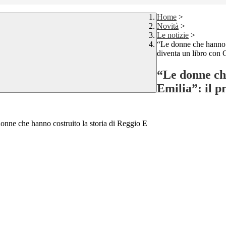
Home
>
Novità
>
Le notizie
>
“Le donne che hanno co
diventa un libro con 
“Le donne che
Emilia”: il p