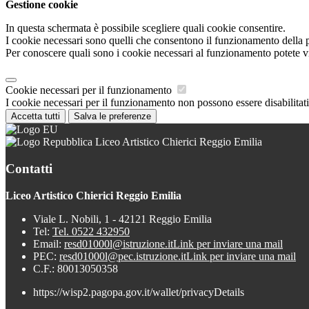
Gestione cookie
In questa schermata è possibile scegliere quali cookie consentire.
I cookie necessari sono quelli che consentono il funzionamento della pi
Per conoscere quali sono i cookie necessari al funzionamento potete v
Cookie necessari per il funzionamento
I cookie necessari per il funzionamento non possono essere disabilitati.
Accetta tutti
Salva le preferenze
Liceo Artistico Chierici Reggio Emilia
Contatti
Liceo Artistico Chierici Reggio Emilia
Viale L. Nobili, 1 - 42121 Reggio Emilia
Tel:
Tel. 0522 432950
Email:
resd01000l@istruzione.it
Link per inviare una mail
PEC:
resd01000l@pec.istruzione.it
Link per inviare una mail
C.F.: 80013050358
https://wisp2.pagopa.gov.it/wallet/privacyDetails