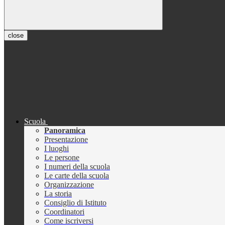
close
Scuola
Panoramica
Presentazione
I luoghi
Le persone
I numeri della scuola
Le carte della scuola
Organizzazione
La storia
Consiglio di Istituto
Coordinatori
Come iscriversi