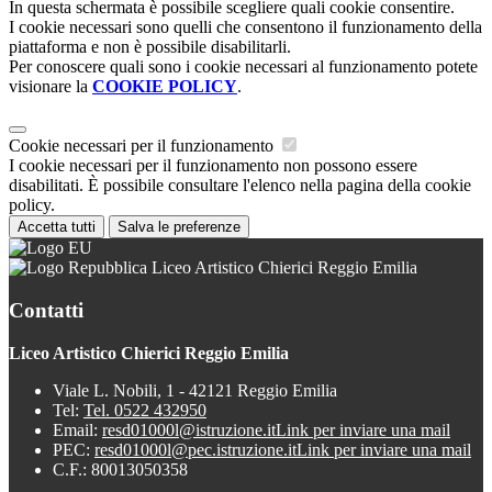
In questa schermata è possibile scegliere quali cookie consentire.
I cookie necessari sono quelli che consentono il funzionamento della
piattaforma e non è possibile disabilitarli.
Per conoscere quali sono i cookie necessari al funzionamento potete
visionare la
COOKIE POLICY
.
Cookie necessari per il funzionamento
I cookie necessari per il funzionamento non possono essere
disabilitati. È possibile consultare l'elenco nella pagina della cookie
policy.
Accetta tutti
Salva le preferenze
Liceo Artistico Chierici Reggio Emilia
Contatti
Liceo Artistico Chierici Reggio Emilia
Viale L. Nobili, 1 - 42121 Reggio Emilia
Tel:
Tel. 0522 432950
Email:
resd01000l@istruzione.it
Link per inviare una mail
PEC:
resd01000l@pec.istruzione.it
Link per inviare una mail
C.F.: 80013050358