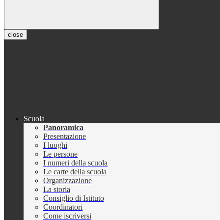
close
Scuola
Panoramica
Presentazione
I luoghi
Le persone
I numeri della scuola
Le carte della scuola
Organizzazione
La storia
Consiglio di Istituto
Coordinatori
Come iscriversi