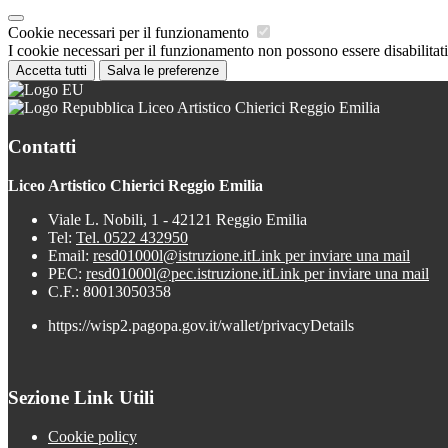
Cookie necessari per il funzionamento
I cookie necessari per il funzionamento non possono essere disabilitati.
Accetta tutti
Salva le preferenze
Liceo Artistico Chierici Reggio Emilia
Contatti
Liceo Artistico Chierici Reggio Emilia
Viale L. Nobili, 1 - 42121 Reggio Emilia
Tel:
Tel. 0522 432950
Email:
resd01000l@istruzione.it
Link per inviare una mail
PEC:
resd01000l@pec.istruzione.it
Link per inviare una mail
C.F.: 80013050358
https://wisp2.pagopa.gov.it/wallet/privacyDetails
Sezione Link Utili
Cookie policy