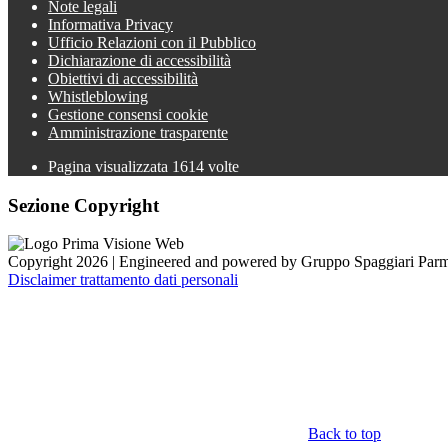
Note legali
Informativa Privacy
Ufficio Relazioni con il Pubblico
Dichiarazione di accessibilità
Obiettivi di accessibilità
Whistleblowing
Gestione consensi cookie
Amministrazione trasparente
Pagina visualizzata
1614
volte
Sezione Copyright
Copyright 2026 | Engineered and powered by Gruppo Spaggiari Parm
Disclaimer trattamento dati personali
Back to top