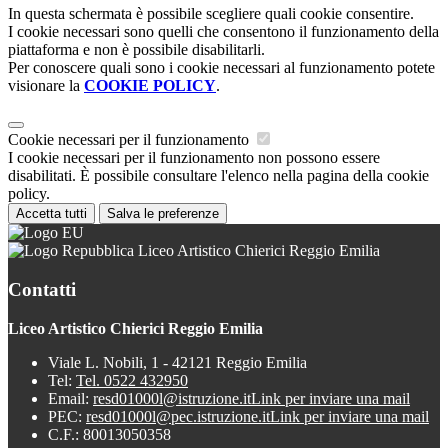
In questa schermata è possibile scegliere quali cookie consentire.
I cookie necessari sono quelli che consentono il funzionamento della
piattaforma e non è possibile disabilitarli.
Per conoscere quali sono i cookie necessari al funzionamento potete
visionare la
COOKIE POLICY
.
Cookie necessari per il funzionamento
I cookie necessari per il funzionamento non possono essere
disabilitati. È possibile consultare l'elenco nella pagina della cookie
policy.
Accetta tutti
Salva le preferenze
Liceo Artistico Chierici Reggio Emilia
Contatti
Liceo Artistico Chierici Reggio Emilia
Viale L. Nobili, 1 - 42121 Reggio Emilia
Tel:
Tel. 0522 432950
Email:
resd01000l@istruzione.it
Link per inviare una mail
PEC:
resd01000l@pec.istruzione.it
Link per inviare una mail
C.F.: 80013050358