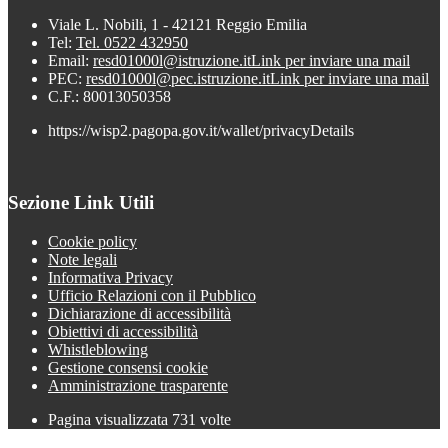
Viale L. Nobili, 1 - 42121 Reggio Emilia
Tel:
Tel. 0522 432950
Email:
resd01000l@istruzione.it
Link per inviare una mail
PEC:
resd01000l@pec.istruzione.it
Link per inviare una mail
C.F.: 80013050358
https://wisp2.pagopa.gov.it/wallet/privacyDetails
Sezione Link Utili
Cookie policy
Note legali
Informativa Privacy
Ufficio Relazioni con il Pubblico
Dichiarazione di accessibilità
Obiettivi di accessibilità
Whistleblowing
Gestione consensi cookie
Amministrazione trasparente
Pagina visualizzata
731
volte