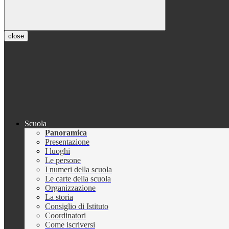
close
Scuola
Panoramica
Presentazione
I luoghi
Le persone
I numeri della scuola
Le carte della scuola
Organizzazione
La storia
Consiglio di Istituto
Coordinatori
Come iscriversi