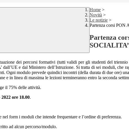
Home
>
Novità
>
Le notizie
>
Partenza corsi P
Partenza c
SOCIALITA’
uazione dei percorsi formativi (tutti validi per gli studenti del trie
ll’UE e dal Ministero dell’Istruzione.
Si tratta di sei moduli, che 
nti.
Ogni modulo prevede quindici incontri (della durata di due ore) una 
imane e in linea di massima le lezioni termineranno entro la seconda setti
nge il 75% delle attività.
 2022 ore 18.00
.
re nel form i moduli che intende frequentare e l’ordine di preferenza.
iscritto ad alcun percorso/modulo.