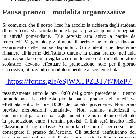
Pausa pranzo – modalità organizzative
Si comunica che il nostro liceo ha accolto la richiesta degli studenti
di poter fermarsi a scuola durante la pausa pranzo, quando impegnati
in attività pomeridiane. Tale servizio sarà attivo a partire da
mercoledì 24 gennaio p.v. durante il periodo invernale e fino ad
esaurimento delle risorse disponibili. Gli studenti che desiderino
rimanere all’interno dell’istituto durante la pausa pranzo, nell’aula
loro assegnata e con la vigilanza di un docente o di un collaboratore
scolastico, devono effettuare la prenotazione, solo per il giorno
successivo, utilizzando il modulo reperibile al seguente link
https://forms.gle/eSjWXTPZBT7f7MeP7
tassativamente entro le ore 10:00 del giorno precedente il rientro
pomeridiano. La richiesta per la pausa pranzo del lunedì va
effettuata entro le ore 10:00 del sabato precedente. Non sono
previste prenotazioni cumulative. Non saranno autorizzati a
consumare il pasto a scuola agli studenti che non abbiano effettuato
la prenotazione entro i termini previsti. Il link sarà inserito nella
Classroom di ogni classe. Si ricorda che non è permesso farsi
consegnare il pranzo dall’esterno. Gli studenti usufruiranno dei
servizi igienici del piano dell’aula a loro assegnata. Non è permesso