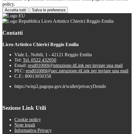
policy.
Accetta tutti
Salva le preferenze
Liceo Artistico Chierici Reggio Emilia
Contatti
Liceo Artistico Chierici Reggio Emilia
Viale L. Nobili, 1 - 42121 Reggio Emilia
Tel:
Tel. 0522 432950
Email:
resd01000l@istruzione.it
Link per inviare una mail
PEC:
resd01000l@pec.istruzione.it
Link per inviare una mail
C.F.: 80013050358
https://wisp2.pagopa.gov.it/wallet/privacyDetails
Sezione Link Utili
Cookie policy
Note legali
Informativa Privacy