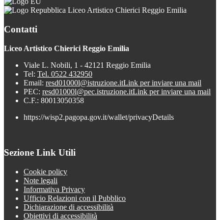
Liceo Artistico Chierici Reggio Emilia
Contatti
Liceo Artistico Chierici Reggio Emilia
Viale L. Nobili, 1 - 42121 Reggio Emilia
Tel:
Tel. 0522 432950
Email:
resd01000l@istruzione.it
Link per inviare una mail
PEC:
resd01000l@pec.istruzione.it
Link per inviare una mail
C.F.: 80013050358
https://wisp2.pagopa.gov.it/wallet/privacyDetails
Sezione Link Utili
Cookie policy
Note legali
Informativa Privacy
Ufficio Relazioni con il Pubblico
Dichiarazione di accessibilità
Obiettivi di accessibilità