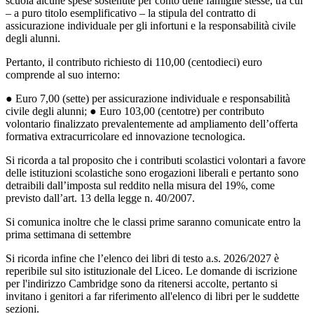
scuola alcune spese sostenute per conto delle famiglie
stesse, tra cui
– a puro titolo esemplificativo – la stipula del contratto di
assicurazione individuale
per gli infortuni e la responsabilità civile
degli alunni.
Pertanto, il contributo richiesto di 110,00 (centodieci) euro
comprende al suo interno:
●
Euro 7,00 (sette) per assicurazione individuale e responsabilità
civile degli alunni;
●
Euro 103,00 (centotre) per contributo
volontario finalizzato prevalentemente ad
ampliamento dell’offerta
formativa extracurricolare ed innovazione tecnologica.
Si ricorda a tal proposito che i contributi scolastici volontari a favore
delle istituzioni scolastiche
sono erogazioni liberali e pertanto sono
detraibili dall’imposta sul reddito nella misura del 19%,
come
previsto dall’art. 13 della legge n. 40/2007.
Si comunica inoltre che le classi prime saranno comunicate entro la
prima settimana di settembre
Si ricorda infine che l’elenco dei libri di testo a.s. 2026/2027 è
reperibile sul sito istituzionale del
Liceo. Le domande di iscrizione
per l'indirizzo Cambridge sono da ritenersi accolte, pertanto si
invitano i genitori a far riferimento all'elenco di libri per le suddette
sezioni.