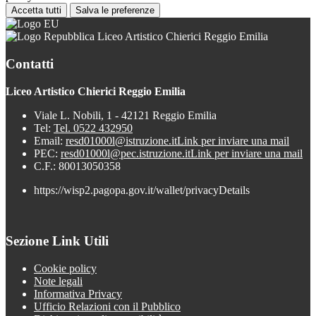
Accetta tutti
Salva le preferenze
Liceo Artistico Chierici Reggio Emilia
Contatti
Liceo Artistico Chierici Reggio Emilia
Viale L. Nobili, 1 - 42121 Reggio Emilia
Tel:
Tel. 0522 432950
Email:
resd01000l@istruzione.it
Link per inviare una mail
PEC:
resd01000l@pec.istruzione.it
Link per inviare una mail
C.F.: 80013050358
https://wisp2.pagopa.gov.it/wallet/privacyDetails
Sezione Link Utili
Cookie policy
Note legali
Informativa Privacy
Ufficio Relazioni con il Pubblico