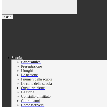
close
Scuola
Panoramica
Presentazione
I luoghi
Le persone
I numeri della scuola
Le carte della scuola
Organizzazione
La storia
Consiglio di Istituto
Coordinatori
Come iscriversi