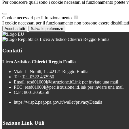
Per conoscere quali sono i cookie necessari al funzionamento potete v
Cookie necessari per il funzionamento
I cookie necessari per il funzionamento non possono essere disabilitati.
Accetta tutti
Salva le preferenze
Liceo Artistico Chierici Reggio Emilia
Contatti
Liceo Artistico Chierici Reggio Emilia
Viale L. Nobili, 1 - 42121 Reggio Emilia
Tel:
Tel. 0522 432950
Email:
resd01000l@istruzione.it
Link per inviare una mail
PEC:
resd01000l@pec.istruzione.it
Link per inviare una mail
C.F.: 80013050358
https://wisp2.pagopa.gov.it/wallet/privacyDetails
Sezione Link Utili