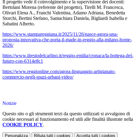
Il progetto vede il coinvolgimento e la supervisione dei docenti:
Bertolani Morena
(referente del progetto),
Tirelli M. Francesca,
Olivari Elena A., Franchi Valentina, Adamo Adriana, Benedetta
Storchi, Bertini Stefano, Santachiara Daniela, Bigliardi Isabella
e
Sabatini Alberto
.
https://www.stampareggiana.it/2025/11/26/nasce-agora-una-
proposta-innovativa-che-porta-il-made-in-reggio-alla-milano-home-
2026/
https://www.ilrestodelcarlino.it/reggio-emilia/cronaca/la-bottega-del-
futuro-con-6314e8c1
https://www.reggionline.com/agora-linguaggio-artigianato-
commercio-negli-spazi-urbani-video/
Notizie
Questo sito o gli strumenti terzi da questo utilizzati si avvalgono di
cookie necessari al funzionamento ed utili alle finalità illustrate nella
COOKIE POLICY
.
Personalizza
Rifiuta tutti
i cookies
Accetta tutti
i cookies