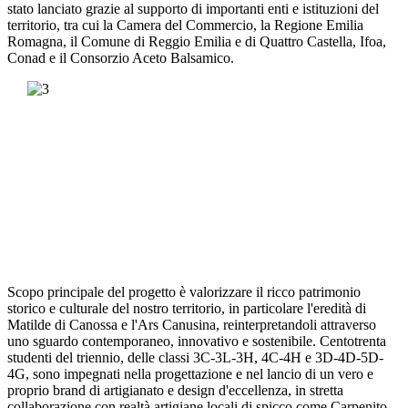
stato lanciato grazie al supporto di importanti enti e istituzioni del
territorio, tra cui la
Camera del Commercio
, la
Regione Emilia
Romagna
, il
Comune di Reggio Emilia
e di
Quattro Castella
,
Ifoa
,
Conad
e il
Consorzio Aceto Balsamico
.
Scopo principale del progetto è valorizzare il ricco patrimonio
storico e culturale del nostro territorio, in particolare l'eredità di
Matilde di Canossa
e l'
Ars Canusina
, reinterpretandoli attraverso
uno sguardo contemporaneo, innovativo e sostenibile. Centotrenta
studenti del triennio, delle classi
3C-3L-3H, 4C-4H
e
3D-4D-5D-
4G
, sono impegnati nella progettazione e nel lancio di un vero e
proprio brand di artigianato e design d'eccellenza, in stretta
collaborazione con realtà artigiane locali di spicco come Carpenito,