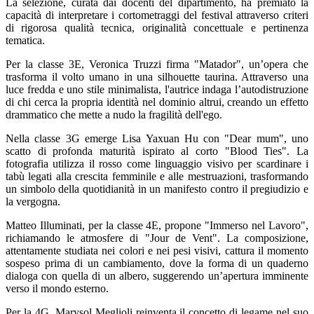
La selezione, curata dai docenti del dipartimento, ha premiato la
capacità di interpretare i cortometraggi del festival attraverso criteri
di rigorosa qualità tecnica, originalità concettuale e pertinenza
tematica.
Per la classe 3E, Veronica Truzzi firma "Matador", un’opera che
trasforma il volto umano in una silhouette taurina. Attraverso una
luce fredda e uno stile minimalista, l'autrice indaga l’autodistruzione
di chi cerca la propria identità nel dominio altrui, creando un effetto
drammatico che mette a nudo la fragilità dell'ego.
Nella classe 3G emerge Lisa Yaxuan Hu con "Dear mum", uno
scatto di profonda maturità ispirato al corto "Blood Ties". La
fotografia utilizza il rosso come linguaggio visivo per scardinare i
tabù legati alla crescita femminile e alle mestruazioni, trasformando
un simbolo della quotidianità in un manifesto contro il pregiudizio e
la vergogna.
Matteo Illuminati, per la classe 4E, propone "Immerso nel Lavoro",
richiamando le atmosfere di "Jour de Vent". La composizione,
attentamente studiata nei colori e nei pesi visivi, cattura il momento
sospeso prima di un cambiamento, dove la forma di un quaderno
dialoga con quella di un albero, suggerendo un’apertura imminente
verso il mondo esterno.
Per la 4G, Marysol Meglioli reinventa il concetto di legame nel suo