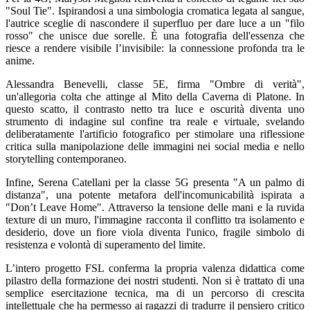
"Soul Tie". Ispirandosi a una simbologia cromatica legata al sangue,
l'autrice sceglie di nascondere il superfluo per dare luce a un "filo
rosso" che unisce due sorelle. È una fotografia dell'essenza che
riesce a rendere visibile l’invisibile: la connessione profonda tra le
anime.
Alessandra Benevelli, classe 5E, firma "Ombre di verità",
un'allegoria colta che attinge al Mito della Caverna di Platone. In
questo scatto, il contrasto netto tra luce e oscurità diventa uno
strumento di indagine sul confine tra reale e virtuale, svelando
deliberatamente l'artificio fotografico per stimolare una riflessione
critica sulla manipolazione delle immagini nei social media e nello
storytelling contemporaneo.
Infine, Serena Catellani per la classe 5G presenta "A un palmo di
distanza", una potente metafora dell'incomunicabilità ispirata a
"Don’t Leave Home". Attraverso la tensione delle mani e la ruvida
texture di un muro, l'immagine racconta il conflitto tra isolamento e
desiderio, dove un fiore viola diventa l'unico, fragile simbolo di
resistenza e volontà di superamento del limite.
L’intero progetto FSL conferma la propria valenza didattica come
pilastro della formazione dei nostri studenti. Non si è trattato di una
semplice esercitazione tecnica, ma di un percorso di crescita
intellettuale che ha permesso ai ragazzi di tradurre il pensiero critico