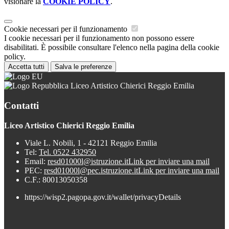
visionare la
COOKIE POLICY
.
Cookie necessari per il funzionamento
I cookie necessari per il funzionamento non possono essere
disabilitati. È possibile consultare l'elenco nella pagina della cookie
policy.
Accetta tutti
Salva le preferenze
Liceo Artistico Chierici Reggio Emilia
Contatti
Liceo Artistico Chierici Reggio Emilia
Viale L. Nobili, 1 - 42121 Reggio Emilia
Tel:
Tel. 0522 432950
Email:
resd01000l@istruzione.it
Link per inviare una mail
PEC:
resd01000l@pec.istruzione.it
Link per inviare una mail
C.F.: 80013050358
https://wisp2.pagopa.gov.it/wallet/privacyDetails