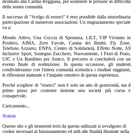
destinato alla Caritas Reggiana, per sostenere le persone in difficoltà
della nostra comunità.
Il successo di "Scelgo di esserci" è reso possibile dalla straordinaria
partecipazione di numerose associazioni. Un ringraziamento speciale
va a:
Mondo Attivo, Una Goccia di Speranza, LILT, VIP Viviamo in
Positivo, AIMA, Zero Favole, Casina dei Bimbi, Fly Zone,
Telefono Azzurro, ENPA, Centro di Solidarietà, Effetto Notte, All
Inclusive Sport, Sostegno Zucchero, Nuovamente, I Fiori di Prato,
UIC e Un Bambino per Amico.
Il percorso si concluderà con un
evento finale di restituzione. In questa occasione, gli studenti
condivideranno con l'intera comunità scolastica i risultati raggiunti,
le riflessioni maturate e l’impatto emotivo di questa esperienza.
Perché scegliere di "esserci" non è solo un atto di generosità, ma il
primo passo per costruire insieme una società più coesa e
consapevole.
Caricamento...
Notizie
Questo sito o gli strumenti terzi da questo utilizzati si avvalgono di
cookie necessari al funzionamento ed utili alle finalità illustrate nella