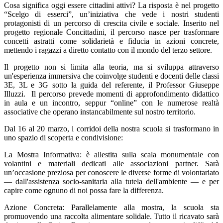
Cosa significa oggi essere cittadini attivi? La risposta è nel progetto
“Scelgo di esserci”, un’iniziativa che vede i nostri studenti
protagonisti di un percorso di crescita civile e sociale. Inserito nel
progetto regionale Concittadini, il percorso nasce per trasformare
concetti astratti come solidarietà e fiducia in azioni concrete,
mettendo i ragazzi a diretto contatto con il mondo del terzo settore.
Il progetto non si limita alla teoria, ma si sviluppa attraverso
un'esperienza immersiva che coinvolge studenti e docenti delle classi
3E, 3L e 3G sotto la guida del referente, il Professor Giuseppe
Illuzzi. Il percorso prevede momenti di approfondimento
didattico
in aula e un incontro, seppur “online” con le numerose realtà
associative che operano instancabilmente sul nostro territorio.
Dal 16 al 20 marzo, i corridoi della nostra scuola si trasformano in
uno spazio di scoperta e condivisione:
La Mostra Informativa: è allestita sulla scala monumentale con
volantini e materiali dedicati alle associazioni partner. Sarà
un’occasione preziosa per conoscere le diverse forme di volontariato
— dall'assistenza socio-sanitaria alla tutela dell'ambiente — e per
capire come ognuno di noi possa fare la differenza.
Azione Concreta: Parallelamente alla mostra, la scuola sta
promuovendo una raccolta alimentare solidale. Tutto il ricavato sarà