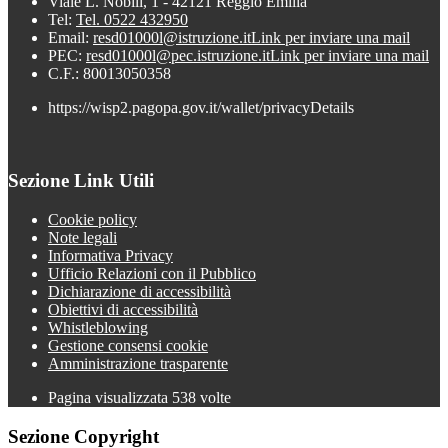
Viale L. Nobili, 1 - 42121 Reggio Emilia
Tel:
Tel. 0522 432950
Email:
resd01000l@istruzione.it
Link per inviare una mail
PEC:
resd01000l@pec.istruzione.it
Link per inviare una mail
C.F.: 80013050358
https://wisp2.pagopa.gov.it/wallet/privacyDetails
Sezione Link Utili
Cookie policy
Note legali
Informativa Privacy
Ufficio Relazioni con il Pubblico
Dichiarazione di accessibilità
Obiettivi di accessibilità
Whistleblowing
Gestione consensi cookie
Amministrazione trasparente
Pagina visualizzata
538
volte
Sezione Copyright