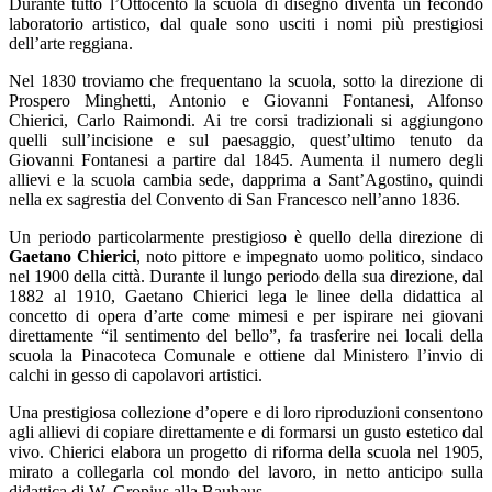
Durante tutto l’Ottocento la scuola di disegno diventa un fecondo
laboratorio artistico, dal quale sono usciti i nomi più prestigiosi
dell’arte reggiana.
Nel 1830 troviamo che frequentano la scuola, sotto la direzione di
Prospero Minghetti, Antonio e Giovanni Fontanesi, Alfonso
Chierici, Carlo Raimondi. Ai tre corsi tradizionali si aggiungono
quelli sull’incisione e sul paesaggio, quest’ultimo tenuto da
Giovanni Fontanesi a partire dal 1845. Aumenta il numero degli
allievi e la scuola cambia sede, dapprima a Sant’Agostino, quindi
nella ex sagrestia del Convento di San Francesco nell’anno 1836.
Un periodo particolarmente prestigioso è quello della direzione di
Gaetano Chierici
, noto pittore e impegnato uomo politico, sindaco
nel 1900 della città. Durante il lungo periodo della sua direzione, dal
1882 al 1910, Gaetano Chierici lega le linee della didattica al
concetto di opera d’arte come mimesi e per ispirare nei giovani
direttamente “il sentimento del bello”, fa trasferire nei locali della
scuola la Pinacoteca Comunale e ottiene dal Ministero l’invio di
calchi in gesso di capolavori artistici.
Una prestigiosa collezione d’opere e di loro riproduzioni consentono
agli allievi di copiare direttamente e di formarsi un gusto estetico dal
vivo. Chierici elabora un progetto di riforma della scuola nel 1905,
mirato a collegarla col mondo del lavoro, in netto anticipo sulla
didattica di W. Gropius alla Bauhaus.