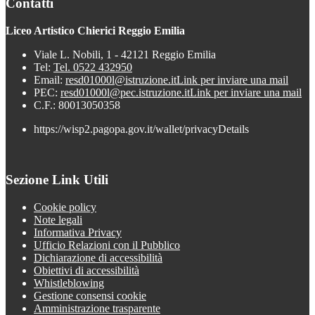
Contatti
Liceo Artistico Chierici Reggio Emilia
Viale L. Nobili, 1 - 42121 Reggio Emilia
Tel:
Tel. 0522 432950
Email:
resd01000l@istruzione.it
Link per inviare una mail
PEC:
resd01000l@pec.istruzione.it
Link per inviare una mail
C.F.: 80013050358
https://wisp2.pagopa.gov.it/wallet/privacyDetails
Sezione Link Utili
Cookie policy
Note legali
Informativa Privacy
Ufficio Relazioni con il Pubblico
Dichiarazione di accessibilità
Obiettivi di accessibilità
Whistleblowing
Gestione consensi cookie
Amministrazione trasparente