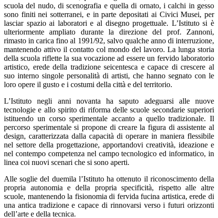
scuola del nudo, di scenografia e quella di ornato, i calchi in gesso
sono finiti nei sotterranei, e in parte depositati ai Civici Musei, per
lasciar spazio ai laboratori e al disegno progettuale. L’Istituto si è
ulteriormente ampliato durante la direzione del prof. Zannoni,
rimasto in carica fino al 1991/92, salvo qualche anno di interruzione,
mantenendo attivo il contatto col mondo del lavoro. La lunga storia
della scuola riflette la sua vocazione ad essere un fervido laboratorio
artistico, erede della tradizione seicentesca e capace di crescere al
suo interno singole personalità di artisti, che hanno segnato con le
loro opere il gusto e i costumi della città e del territorio.
L’Istituto negli anni novanta ha saputo adeguarsi alle nuove
tecnologie e allo spirito di riforma delle scuole secondarie superiori
istituendo un corso sperimentale accanto a quello tradizionale. Il
percorso sperimentale si propone di creare la figura di assistente al
design, caratterizzata dalla capacità di operare in maniera flessibile
nel settore della progettazione, apportandovi creatività, ideazione e
nel contempo competenza nel campo tecnologico ed informatico, in
linea coi nuovi scenari che si sono aperti.
Alle soglie del duemila l’Istituto ha ottenuto il riconoscimento della
propria autonomia e della propria specificità, rispetto alle altre
scuole, mantenendo la fisionomia di fervida fucina artistica, erede di
una antica tradizione e capace di rinnovarsi verso i futuri orizzonti
dell’arte e della tecnica.