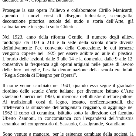
Prosegue la sua opera l’allievo e collaboratore Cirillo Manicardi,
aprendo i nuovi corsi di disegno industriale, scenografia,
decorazione pittorica, scuola del nudo e storia dell’Arte, già
saltuariamente insegnata sotto Chierici.
Nel 1923, anno della riforma Gentile, il numero degli allievi
raddoppia da 100 a 214 e la sede della scuola d’arte diventa
definitivamente l’ex convento della Concezione, le cui terrazze
vengono coperte nel 1925 per essere adibite ad aule di plastica.
L’orario delle lezioni, dalle 9 alle 14 e la domenica dalle 9 alle 12,
consentiva la frequenza agli operai-artigiani nelle pause di lavoro
delle loro botteghe, l’esatta denominazione della scuola era infatti
“Regia Scuola di Disegno per Operai”.
Il nome venne cambiato nel 1941, quando essa segue il graduale
riordino delle scuole d’arte italiane, per diventare Istituto d’Arte
Gaetano Chierici nel 1960, in memoria dell’illustre direttore-pittore.
Ai tradizionali corsi di legno, tessuto, oreficeria-metalli, che
riflettevano la situazione dell’artigianato reggiano, si aggiunge nel
1962 il corso di ceramica, istituito sotto la direzione del faentino
Uberto Zannoni, in concomitanza con l’espandersi dell’industria
ceramica nel comprensorio di Sassuolo, Casalgrande, Scandiano.
Sono venute a mancare, per le esigenze cambiate della società, la