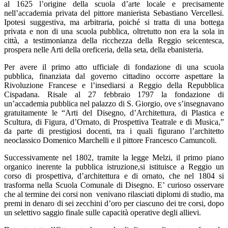
al 1625 l’origine della scuola d’arte locale e precisamente
nell’accademia privata del pittore manierista Sebastiano Vercellesi.
Ipotesi suggestiva, ma arbitraria, poiché si tratta di una bottega
privata e non di una scuola pubblica, oltretutto non era la sola in
città, a testimonianza della ricchezza della Reggio seicentesca,
prospera nelle Arti della oreficeria, della seta, della ebanisteria.
Per avere il primo atto ufficiale di fondazione di una scuola
pubblica, finanziata dal governo cittadino occorre aspettare la
Rivoluzione Francese e l’insediarsi a Reggio della Repubblica
Cispadana. Risale al 27 febbraio 1797 la fondazione di
un’accademia pubblica nel palazzo di S. Giorgio, ove s’insegnavano
gratuitamente le “Arti del Disegno, d’Architettura, di Plastica e
Scultura, di Figura, d’Ornato, di Prospettiva Teatrale e di Musica,”
da parte di prestigiosi docenti, tra i quali figurano l’architetto
neoclassico Domenico Marchelli e il pittore Francesco Camuncoli.
Successivamente nel 1802, tramite la legge Melzi, il primo piano
organico inerente la pubblica istruzione,si istituisce a Reggio un
corso di prospettiva, d’architettura e di ornato, che nel 1804 si
trasforma nella Scuola Comunale di Disegno. E’ curioso osservare
che al termine dei corsi non venivano rilasciati diplomi di studio, ma
premi in denaro di sei zecchini d’oro per ciascuno dei tre corsi, dopo
un selettivo saggio finale sulle capacità operative degli allievi.