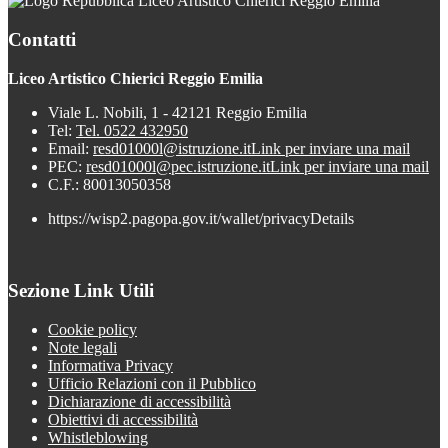
Liceo Artistico Chierici Reggio Emilia
Contatti
Liceo Artistico Chierici Reggio Emilia
Viale L. Nobili, 1 - 42121 Reggio Emilia
Tel:
Tel. 0522 432950
Email:
resd01000l@istruzione.it
Link per inviare una mail
PEC:
resd01000l@pec.istruzione.it
Link per inviare una mail
C.F.: 80013050358
https://wisp2.pagopa.gov.it/wallet/privacyDetails
Sezione Link Utili
Cookie policy
Note legali
Informativa Privacy
Ufficio Relazioni con il Pubblico
Dichiarazione di accessibilità
Obiettivi di accessibilità
Whistleblowing