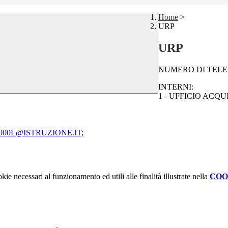
Home
>
URP
URP
NUMERO DI TELEF
INTERNI:
1 - UFFICIO ACQU
000L@ISTRUZIONE.IT
;
kie necessari al funzionamento ed utili alle finalità illustrate nella
COO