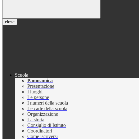
close
Scuola
Panoramica
Presentazione
I luoghi
Le persone
I numeri della scuola
Le carte della scuola
Organizzazione
La storia
Consiglio di Istituto
Coordinatori
Come iscriversi