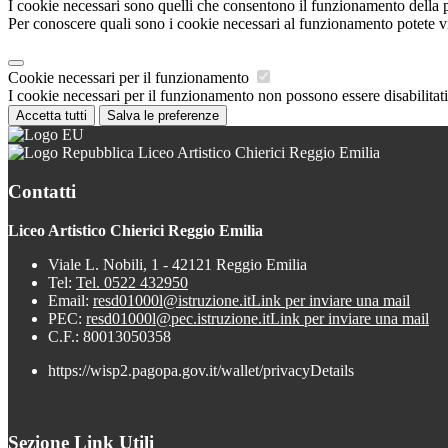
I cookie necessari sono quelli che consentono il funzionamento della pi
Per conoscere quali sono i cookie necessari al funzionamento potete v
Cookie necessari per il funzionamento
I cookie necessari per il funzionamento non possono essere disabilitati.
Accetta tutti
Salva le preferenze
Liceo Artistico Chierici Reggio Emilia
Contatti
Liceo Artistico Chierici Reggio Emilia
Viale L. Nobili, 1 - 42121 Reggio Emilia
Tel:
Tel. 0522 432950
Email:
resd01000l@istruzione.it
Link per inviare una mail
PEC:
resd01000l@pec.istruzione.it
Link per inviare una mail
C.F.: 80013050358
https://wisp2.pagopa.gov.it/wallet/privacyDetails
Sezione Link Utili