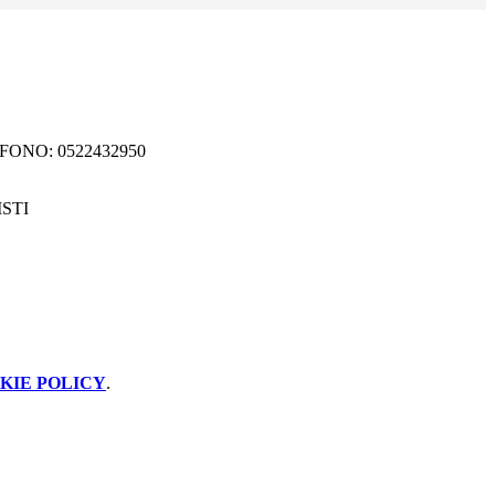
ONO: 0522432950
ISTI
KIE POLICY
.