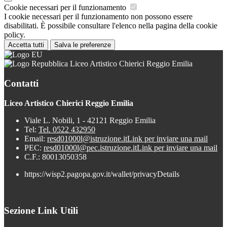
Cookie necessari per il funzionamento
I cookie necessari per il funzionamento non possono essere
disabilitati. È possibile consultare l'elenco nella pagina della cookie
policy.
Accetta tutti
Salva le preferenze
Liceo Artistico Chierici Reggio Emilia
Contatti
Liceo Artistico Chierici Reggio Emilia
Viale L. Nobili, 1 - 42121 Reggio Emilia
Tel:
Tel. 0522 432950
Email:
resd01000l@istruzione.it
Link per inviare una mail
PEC:
resd01000l@pec.istruzione.it
Link per inviare una mail
C.F.: 80013050358
https://wisp2.pagopa.gov.it/wallet/privacyDetails
Sezione Link Utili