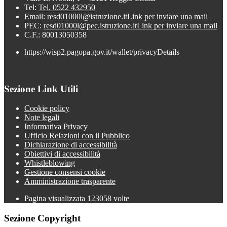
Tel:
Tel. 0522 432950
Email:
resd01000l@istruzione.it
Link per inviare una mail
PEC:
resd01000l@pec.istruzione.it
Link per inviare una mail
C.F.: 80013050358
https://wisp2.pagopa.gov.it/wallet/privacyDetails
Sezione Link Utili
Cookie policy
Note legali
Informativa Privacy
Ufficio Relazioni con il Pubblico
Dichiarazione di accessibilità
Obiettivi di accessibilità
Whistleblowing
Gestione consensi cookie
Amministrazione trasparente
Pagina visualizzata
123058
volte
Sezione Copyright