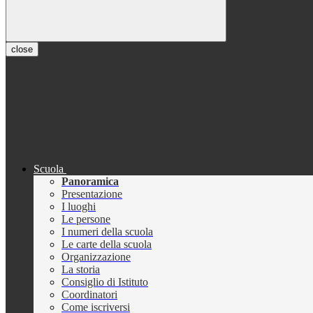
close
Scuola
Panoramica
Presentazione
I luoghi
Le persone
I numeri della scuola
Le carte della scuola
Organizzazione
La storia
Consiglio di Istituto
Coordinatori
Come iscriversi