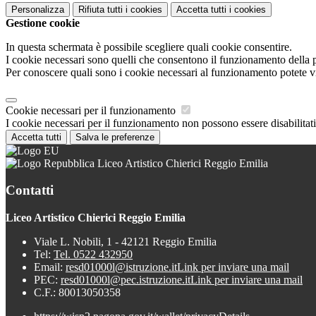
Personalizza
Rifiuta tutti
i cookies
Accetta tutti
i cookies
Gestione cookie
In questa schermata è possibile scegliere quali cookie consentire.
I cookie necessari sono quelli che consentono il funzionamento della pi
Per conoscere quali sono i cookie necessari al funzionamento potete v
Cookie necessari per il funzionamento
I cookie necessari per il funzionamento non possono essere disabilitati.
Accetta tutti
Salva le preferenze
Liceo Artistico Chierici Reggio Emilia
Contatti
Liceo Artistico Chierici Reggio Emilia
Viale L. Nobili, 1 - 42121 Reggio Emilia
Tel:
Tel. 0522 432950
Email:
resd01000l@istruzione.it
Link per inviare una mail
PEC:
resd01000l@pec.istruzione.it
Link per inviare una mail
C.F.: 80013050358