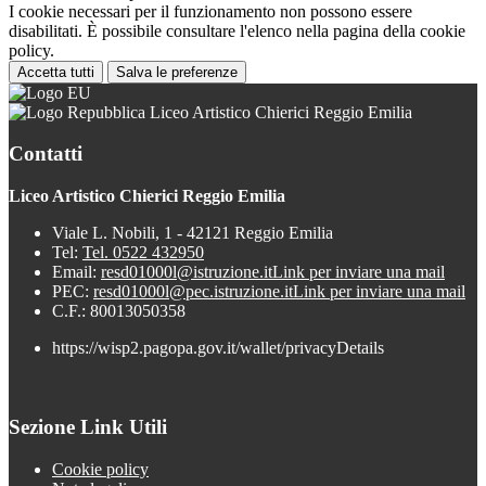
I cookie necessari per il funzionamento non possono essere
disabilitati. È possibile consultare l'elenco nella pagina della cookie
policy.
Accetta tutti
Salva le preferenze
Liceo Artistico Chierici Reggio Emilia
Contatti
Liceo Artistico Chierici Reggio Emilia
Viale L. Nobili, 1 - 42121 Reggio Emilia
Tel:
Tel. 0522 432950
Email:
resd01000l@istruzione.it
Link per inviare una mail
PEC:
resd01000l@pec.istruzione.it
Link per inviare una mail
C.F.: 80013050358
https://wisp2.pagopa.gov.it/wallet/privacyDetails
Sezione Link Utili
Cookie policy