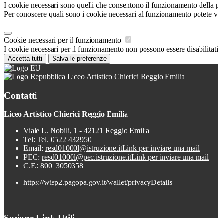
I cookie necessari sono quelli che consentono il funzionamento della pi
Per conoscere quali sono i cookie necessari al funzionamento potete v
Cookie necessari per il funzionamento
I cookie necessari per il funzionamento non possono essere disabilitati.
Accetta tutti
Salva le preferenze
Liceo Artistico Chierici Reggio Emilia
Contatti
Liceo Artistico Chierici Reggio Emilia
Viale L. Nobili, 1 - 42121 Reggio Emilia
Tel:
Tel. 0522 432950
Email:
resd01000l@istruzione.it
Link per inviare una mail
PEC:
resd01000l@pec.istruzione.it
Link per inviare una mail
C.F.: 80013050358
https://wisp2.pagopa.gov.it/wallet/privacyDetails
Sezione Link Utili