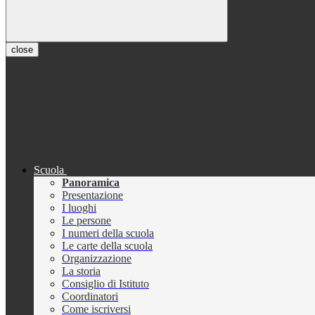
close
Scuola
Panoramica
Presentazione
I luoghi
Le persone
I numeri della scuola
Le carte della scuola
Organizzazione
La storia
Consiglio di Istituto
Coordinatori
Come iscriversi