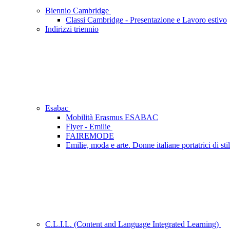
Biennio Cambridge
Classi Cambridge - Presentazione e Lavoro estivo
Indirizzi triennio
Esabac
Mobilità Erasmus ESABAC
Flyer - Emilie
FAIREMODE
Emilie, moda e arte. Donne italiane portatrici di sti
C.L.I.L. (Content and Language Integrated Learning)