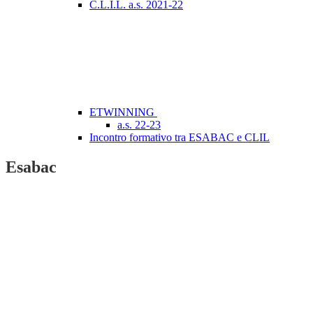
C.L.I.L. a.s. 2021-22
ETWINNING
a.s. 22-23
Incontro formativo tra ESABAC e CLIL
Esabac