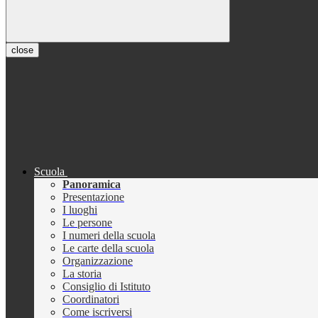
close
Scuola
Panoramica
Presentazione
I luoghi
Le persone
I numeri della scuola
Le carte della scuola
Organizzazione
La storia
Consiglio di Istituto
Coordinatori
Come iscriversi