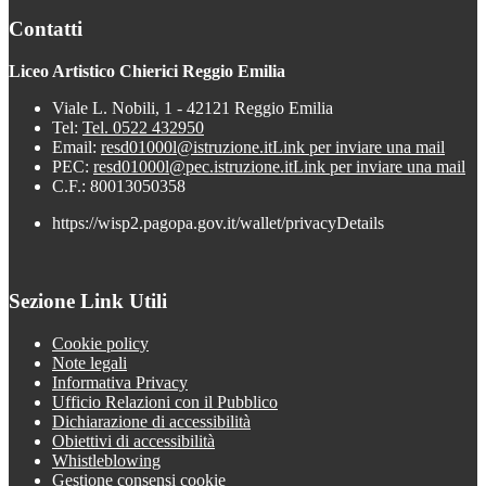
Contatti
Liceo Artistico Chierici Reggio Emilia
Viale L. Nobili, 1 - 42121 Reggio Emilia
Tel:
Tel. 0522 432950
Email:
resd01000l@istruzione.it
Link per inviare una mail
PEC:
resd01000l@pec.istruzione.it
Link per inviare una mail
C.F.: 80013050358
https://wisp2.pagopa.gov.it/wallet/privacyDetails
Sezione Link Utili
Cookie policy
Note legali
Informativa Privacy
Ufficio Relazioni con il Pubblico
Dichiarazione di accessibilità
Obiettivi di accessibilità
Whistleblowing
Gestione consensi cookie