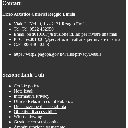
Contatti
Liceo Artistico Chierici Reggio Emilia
Viale L. Nobili, 1 - 42121 Reggio Emilia
Tel:
Tel. 0522 432950
Email:
resd01000l@istruzione.it
Link per inviare una mail
PEC:
resd01000l@pec.istruzione.it
Link per inviare una mail
C.F.: 80013050358
https://wisp2.pagopa.gov.it/wallet/privacyDetails
Sezione Link Utili
Cookie policy
Note legali
Informativa Privacy
Ufficio Relazioni con il Pubblico
Dichiarazione di accessibilità
Obiettivi di accessibilità
Whistleblowing
Gestione consensi cookie
Amministrazione trasparente