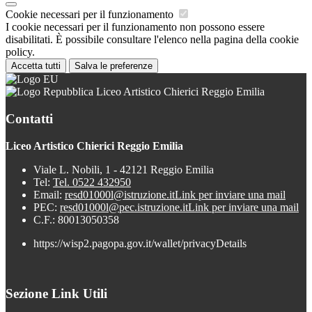
Cookie necessari per il funzionamento
I cookie necessari per il funzionamento non possono essere
disabilitati. È possibile consultare l'elenco nella pagina della cookie
policy.
Accetta tutti
Salva le preferenze
Liceo Artistico Chierici Reggio Emilia
Contatti
Liceo Artistico Chierici Reggio Emilia
Viale L. Nobili, 1 - 42121 Reggio Emilia
Tel:
Tel. 0522 432950
Email:
resd01000l@istruzione.it
Link per inviare una mail
PEC:
resd01000l@pec.istruzione.it
Link per inviare una mail
C.F.: 80013050358
https://wisp2.pagopa.gov.it/wallet/privacyDetails
Sezione Link Utili