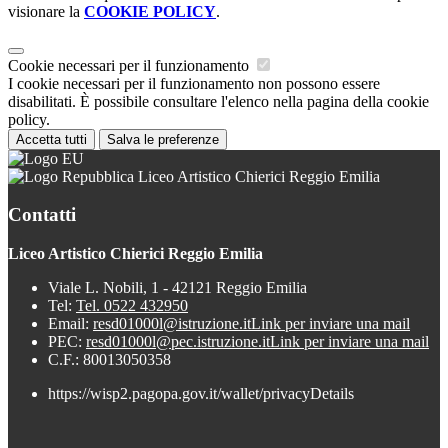
visionare la
COOKIE POLICY
.
Cookie necessari per il funzionamento
I cookie necessari per il funzionamento non possono essere
disabilitati. È possibile consultare l'elenco nella pagina della cookie
policy.
Accetta tutti
Salva le preferenze
Liceo Artistico Chierici Reggio Emilia
Contatti
Liceo Artistico Chierici Reggio Emilia
Viale L. Nobili, 1 - 42121 Reggio Emilia
Tel:
Tel. 0522 432950
Email:
resd01000l@istruzione.it
Link per inviare una mail
PEC:
resd01000l@pec.istruzione.it
Link per inviare una mail
C.F.: 80013050358
https://wisp2.pagopa.gov.it/wallet/privacyDetails