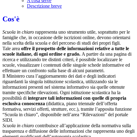
A cosa serve
Descrizione breve
Cos'è
Scuola in chiaro
rappresenta uno strumento utile, soprattutto per le
famiglie che, in occasione delle iscrizioni online, devono orientarsi
nella scelta della scuola e del percorso di studi dei propri figli.
Tale area
offre il prospetto delle informazioni relative a tutte le
scuole italiane, di ogni ordine e grado.
A partire da una pagina di
ricerca e utilizzando tre distinti criteri, è possibile localizzare le
scuole, visualizzare i contenuti delle singole schede informative ed
effettuare un confronto sulla base di alcuni parametri.
Il Ministero cura l’aggiornamento dei dati e degli indicatori
riguardanti la singola istituzione scolastica, utilizzando sia le
informazioni presenti nel sistema informativo sia quelle ottenute
tramite specifiche rilevazioni.
Ogni istituzione scolastica ha la
possibilità di
integrare tali informazioni con quelle di propria
esclusiva conoscenza
(didattica, piano triennale dell’offerta
formativa, servizi offerti, strutture, ecc.), tramite l’apposita funzione
“Scuola in chiaro”, disponibile nell’area “Rilevazioni” del portale
SIDI.
Scuola in chiaro
contribuisce all’applicazione della normativa sulla
trasparenza e diffusione delle informazioni che rappresenta uno degli
elementi qualificanti dell’autonomia scolastica.