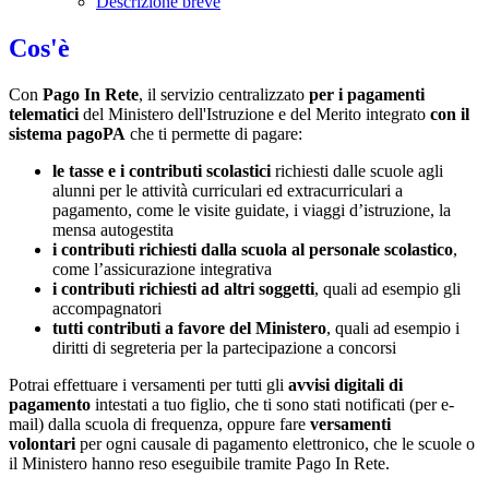
Descrizione breve
Cos'è
Con
Pago In Rete
, il servizio centralizzato
per i pagamenti
telematici
del Ministero dell'Istruzione e del Merito integrato
con il
sistema pagoPA
che ti permette di pagare:
le tasse e i contributi scolastici
richiesti dalle scuole agli
alunni per le attività curriculari ed extracurriculari a
pagamento, come le visite guidate, i viaggi d’istruzione, la
mensa autogestita
i contributi richiesti dalla scuola al personale scolastico
,
come l’assicurazione integrativa
i contributi richiesti ad altri soggetti
, quali ad esempio gli
accompagnatori
tutti contributi a favore del Ministero
, quali ad esempio i
diritti di segreteria per la partecipazione a concorsi
Potrai effettuare i versamenti per tutti gli
avvisi digitali di
pagamento
intestati a tuo figlio, che ti sono stati notificati (per e-
mail) dalla scuola di frequenza, oppure fare
versamenti
volontari
per ogni causale di pagamento elettronico, che le scuole o
il Ministero hanno reso eseguibile tramite Pago In Rete.