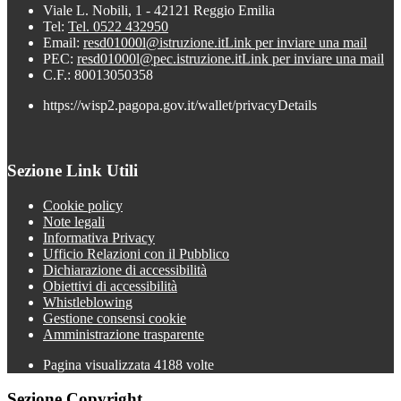
Viale L. Nobili, 1 - 42121 Reggio Emilia
Tel:
Tel. 0522 432950
Email:
resd01000l@istruzione.it
Link per inviare una mail
PEC:
resd01000l@pec.istruzione.it
Link per inviare una mail
C.F.: 80013050358
https://wisp2.pagopa.gov.it/wallet/privacyDetails
Sezione Link Utili
Cookie policy
Note legali
Informativa Privacy
Ufficio Relazioni con il Pubblico
Dichiarazione di accessibilità
Obiettivi di accessibilità
Whistleblowing
Gestione consensi cookie
Amministrazione trasparente
Pagina visualizzata
4188
volte
Sezione Copyright