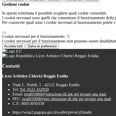
Gestione cookie
In questa schermata è possibile scegliere quali cookie consentire.
I cookie necessari sono quelli che consentono il funzionamento della pi
Per conoscere quali sono i cookie necessari al funzionamento potete v
Cookie necessari per il funzionamento
I cookie necessari per il funzionamento non possono essere disabilitati.
Accetta tutti
Salva le preferenze
Liceo Artistico Chierici Reggio Emilia
Contatti
Liceo Artistico Chierici Reggio Emilia
Viale L. Nobili, 1 - 42121 Reggio Emilia
Tel:
Tel. 0522 432950
Email:
resd01000l@istruzione.it
Link per inviare una mail
PEC:
resd01000l@pec.istruzione.it
Link per inviare una mail
C.F.: 80013050358
https://wisp2.pagopa.gov.it/wallet/privacyDetails