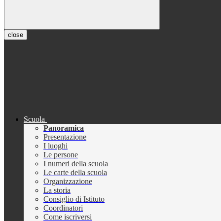
close
Scuola
Panoramica
Presentazione
I luoghi
Le persone
I numeri della scuola
Le carte della scuola
Organizzazione
La storia
Consiglio di Istituto
Coordinatori
Come iscriversi