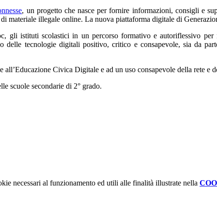
onnesse
, un progetto che nasce per fornire informazioni, consigli e su
 di materiale illegale online. La nuova piattaforma digitale di Generaz
c, gli istituti scolastici in un percorso formativo e autoriflessivo pe
elle tecnologie digitali positivo, critico e consapevole, sia da parte
e all’Educazione Civica Digitale e ad un uso consapevole della rete e del
lle scuole secondarie di 2° grado.
kie necessari al funzionamento ed utili alle finalità illustrate nella
COO