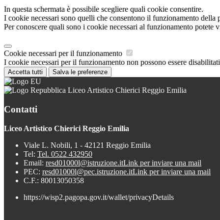
In questa schermata è possibile scegliere quali cookie consentire.
I cookie necessari sono quelli che consentono il funzionamento della pi
Per conoscere quali sono i cookie necessari al funzionamento potete v
Cookie necessari per il funzionamento
I cookie necessari per il funzionamento non possono essere disabilitati.
Accetta tutti
Salva le preferenze
Liceo Artistico Chierici Reggio Emilia
Contatti
Liceo Artistico Chierici Reggio Emilia
Viale L. Nobili, 1 - 42121 Reggio Emilia
Tel:
Tel. 0522 432950
Email:
resd01000l@istruzione.it
Link per inviare una mail
PEC:
resd01000l@pec.istruzione.it
Link per inviare una mail
C.F.: 80013050358
https://wisp2.pagopa.gov.it/wallet/privacyDetails