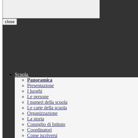
close
Scuola
Panoramica
Presentazione
I luoghi
Le persone
I numeri della scuola
Le carte della scuola
Organizzazione
La storia
Consiglio di Istituto
Coordinatori
Come iscriversi